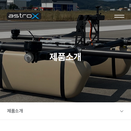
ABOUT US
BUSINESS
회사소개
사업 안내
대표 인사말
사업 영역
제품소개
연혁
오시는 길
NEWS
CUSTOMER
제품소개
공지사항
FAQ 페이지
NEWS
1:1 문의